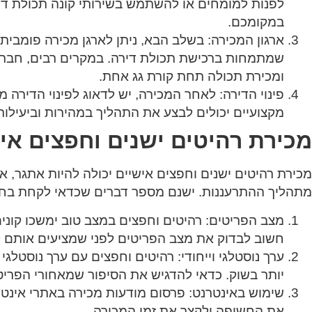
לפנות למומחים או להשתמש בשירותי קונה תכולת די
במקומכם.
ארגון המכירה
: בשלב הבא, ניתן לארגן מכירה פומבית,
שמתמחות ברכישת תכולת דירה. במקרים רבים, חברות 
ומכירת תכולה תחת קורת גג אחת.
פינוי הדירה
: לאחר המכירה, יש לדאוג לפינוי הדירה מה
מקצועיים יכולים לבצע את התהליך במהירות וביעילות
מכירת רהיטים ישנים וחפצים אי
מכירת רהיטים ישנים וחפצים אישיים יכולה להיות אתגר, אך
מתהליך ההתרעננות. ישנם מספר דברים שכדאי לקחת בחש
מצב הפריטים
: רהיטים וחפצים במצב טוב ימשכו קונים 
חשוב לבדוק את מצב הפריטים לפני שמציעים אותם ל
ערך נוסטלגי וייחודי
: רהיטים וחפצים עם ערך נוסטלגי א
יותר בשוק. כדאי להדגיש את הסיפור שמאחורי הפרי
שימוש באינטרנט
: פרסום מודעות מכירה באתרי אינט
את החשיפה ולקצר את זמן המכירה.